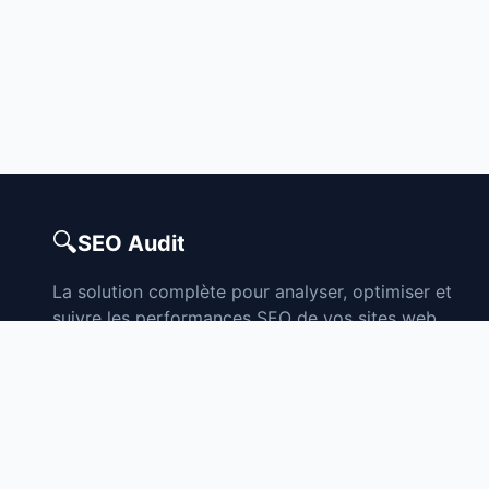
🔍
SEO Audit
La solution complète pour analyser, optimiser et
suivre les performances SEO de vos sites web.
Simple, rapide et efficace.
© 2025 SEO Audit App. Tous droits réservés.